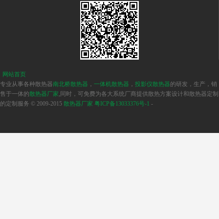
网站首页
专业从事各种散热器
南北桥散热器
，
一体机散热器
，
投影仪散热器
的研发，生产，销
售于一体的
散热器厂家
,同时，可免费为各大系统厂商提供散热方案设计和散热器定制
的定制服务 © 2009-2015
散热器厂家
粤ICP备13033376号-1
-