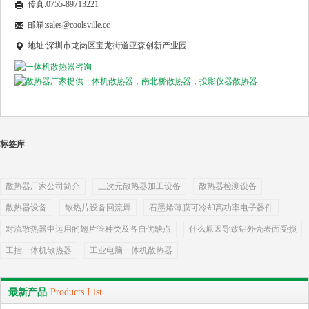
传真:0755-89713221
邮箱:sales@coolsville.cc
地址:深圳市龙岗区宝龙街道亚森创新产业园
标签库
散热器厂家公司简介
三次元散热器加工设备
散热器检测设备
散热器设备
散热片设备回流焊
石墨烯薄膜可冷却高功率电子器件
对流散热器中运用的翅片管种类及各自优缺点
什么原因导致铝外壳表面受损
工控一体机散热器
工业电脑一体机散热器
最新产品
Products List