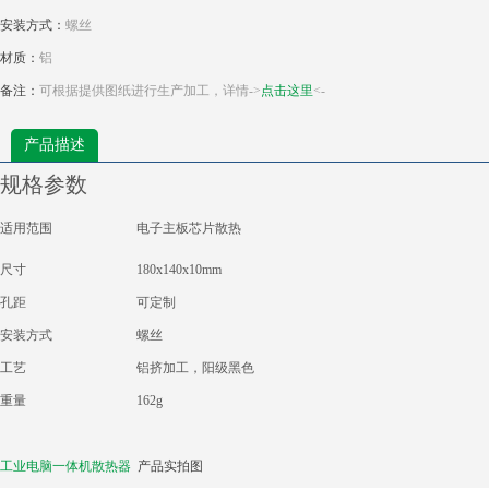
安装方式：
螺丝
材质：
铝
备注：
可根据提供图纸进行生产加工，详情->
点击这里
<-
产品描述
规格参数
适用范围
电子主板芯片散热
尺寸
180x140x10mm
孔距
可定制
安装方式
螺丝
工艺
铝挤加工，阳级黑色
重量
162g
工业电脑一体机散热器
产品实拍图