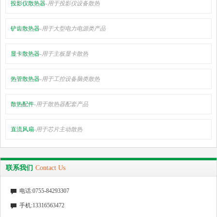
投影仪散热器
-用于投影仪设备散热
公司动态
铲齿散热器
-用于大型电力电源类产品
行业资讯
联系我们
显卡散热器
-用于主板显卡散热
鑫启程淘宝店铺
热管散热器
-用于工控设备脑类散热
散热配件
-用于散热器配套产品
直流风扇
-用于芯片主动散热
联系我们
Contact Us
电话:0755-84293307
手机:13316563472