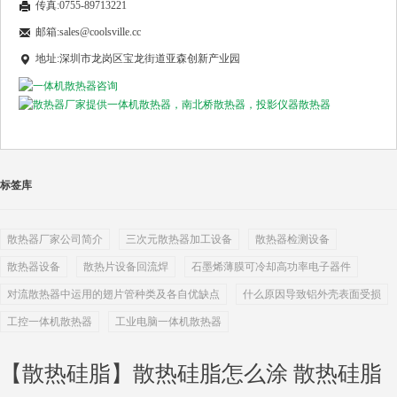
传真:0755-89713221
邮箱:sales@coolsville.cc
地址:深圳市龙岗区宝龙街道亚森创新产业园
标签库
散热器厂家公司简介
三次元散热器加工设备
散热器检测设备
散热器设备
散热片设备回流焊
石墨烯薄膜可冷却高功率电子器件
对流散热器中运用的翅片管种类及各自优缺点
什么原因导致铝外壳表面受损
工控一体机散热器
工业电脑一体机散热器
【散热硅脂】散热硅脂怎么涂 散热硅脂