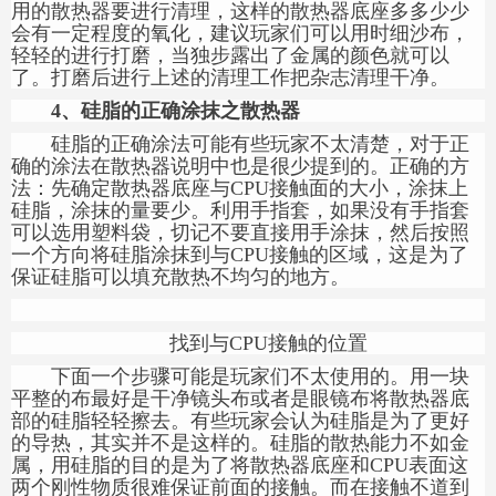
用的散热器要进行清理，这样的散热器底座多多少少
会有一定程度的氧化，建议玩家们可以用时细沙布，
轻轻的进行打磨，当独步露出了金属的颜色就可以
了。打磨后进行上述的清理工作把杂志清理干净。
4、
硅脂的正确涂抹之散热器
硅脂的正确涂法可能有些玩家不太清楚，对于正
确的涂法在散热器说明中也是很少提到的。正确的方
法：先确定散热器底座与CPU接触面的大小，涂抹上
硅脂，涂抹的量要少。利用手指套，如果没有手指套
可以选用塑料袋，切记不要直接用手涂抹，然后按照
一个方向将硅脂涂抹到与CPU接触的区域，这是为了
保证硅脂可以填充散热不均匀的地方。
找到与CPU接触的位置
下面一个步骤可能是玩家们不太使用的。用一块
平整的布最好是干净镜头布或者是眼镜布将散热器底
部的硅脂轻轻擦去。有些玩家会认为硅脂是为了更好
的导热，其实并不是这样的。硅脂的散热能力不如金
属，用硅脂的目的是为了将散热器底座和CPU表面这
两个刚性物质很难保证前面的接触。而在接触不道到