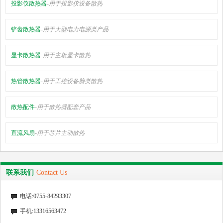
投影仪散热器
-用于投影仪设备散热
公司动态
铲齿散热器
-用于大型电力电源类产品
行业资讯
联系我们
显卡散热器
-用于主板显卡散热
鑫启程淘宝店铺
热管散热器
-用于工控设备脑类散热
散热配件
-用于散热器配套产品
直流风扇
-用于芯片主动散热
联系我们
Contact Us
电话:0755-84293307
手机:13316563472