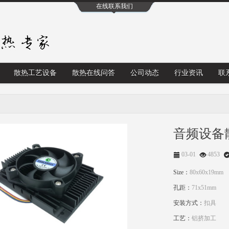
在线联系我们
散热工艺设备
散热在线问答
公司动态
行业资讯
联
音频设备
03-01
4853
Size：
80x60x19mm
孔距：
71x51mm
安装方式：
扣具
工艺：
铝挤加工