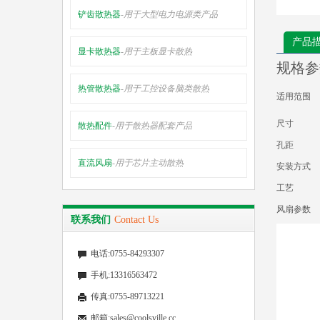
铲齿散热器
-用于大型电力电源类产品
产品
显卡散热器
-用于主板显卡散热
规格参
热管散热器
-用于工控设备脑类散热
适用范围
尺寸
散热配件
-用于散热器配套产品
孔距
直流风扇
-用于芯片主动散热
安装方式
工艺
风扇参数
联系我们
Contact Us
电话:0755-84293307
手机:13316563472
传真:0755-89713221
邮箱:sales@coolsville.cc