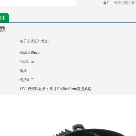
备注：
可根据提供图
描述
数
电子主板芯片散热
80x60x19mm
71x51mm
扣具
铝挤加工
12V 双滚珠轴承；尺寸50x50x10mm直流风扇