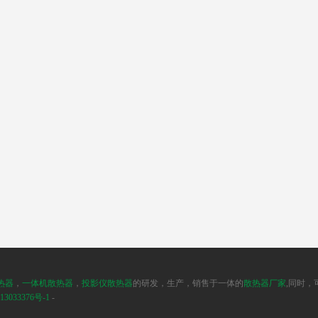
热器
，
一体机散热器
，
投影仪散热器
的研发，生产，销售于一体的
散热器厂家
,同时
3033376号-1
-