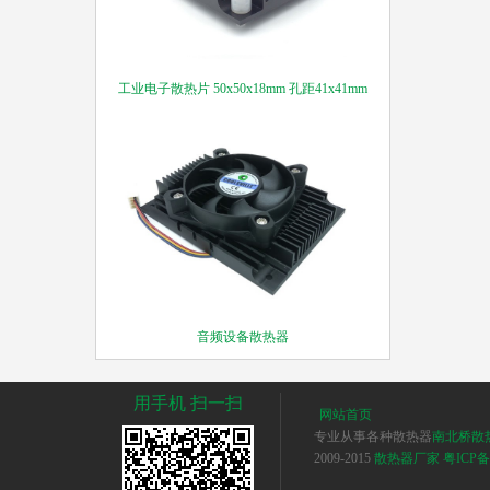
工业电子散热片 50x50x18mm 孔距41x41mm
音频设备散热器
用手机 扫一扫
网站首页
专业从事各种散热器
南北桥散
2009-2015
散热器厂家
粤ICP备1