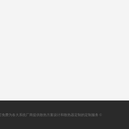
，可免费为各大系统厂商提供散热方案设计和散热器定制的定制服务 ©